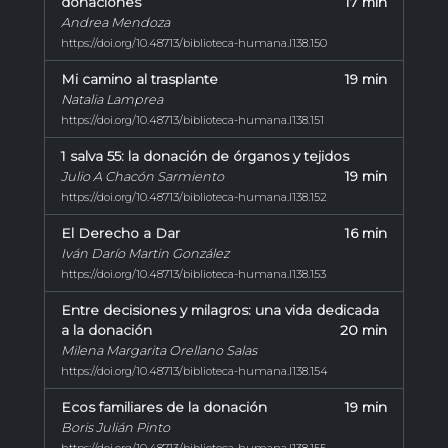
donaciones
17 min
Andrea Mendoza
https://doi.org/10.48713/biblioteca-humana.l138.150
Mi camino al trasplante
19 min
Natalia Lamprea
https://doi.org/10.48713/biblioteca-humana.l138.151
1 salva 55: la donación de órganos y tejidos
19 min
Julio A Chacón Sarmiento
https://doi.org/10.48713/biblioteca-humana.l138.152
El Derecho a Dar
16 min
Iván Darío Martin González
https://doi.org/10.48713/biblioteca-humana.l138.153
Entre decisiones y milagros: una vida dedicada
a la donación
20 min
Milena Margarita Orellano Salas
https://doi.org/10.48713/biblioteca-humana.l138.154
Ecos familiares de la donación
19 min
Boris Julián Pinto